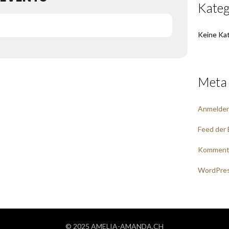
Kateg
Keine Ka
Meta
Anmelde
Feed der 
Komment
WordPres
© 2025 AMELIA-AMANDA.CH