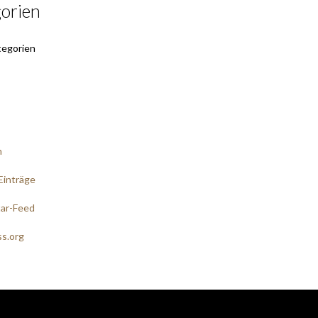
orien
tegorien
n
Einträge
ar-Feed
s.org