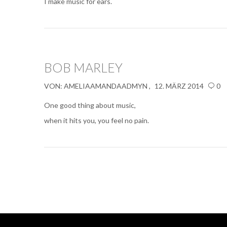
I make
music
for ears.
BOB MARLEY
VON:
AMELIAAMANDAADMYN
12. MÄRZ 2014
0
One good thing about
music
,
when it hits you, you feel no pain.