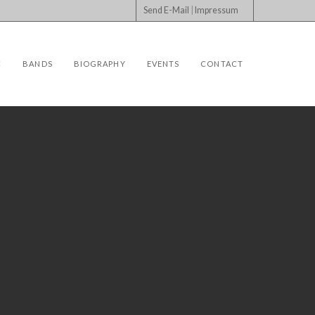
Send E-Mail
|
Impressum
C
BANDS
BIOGRAPHY
EVENTS
CONTACT